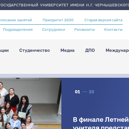
ОСУДАРСТВЕННЫЙ УНИВЕРСИТЕТ ИМЕНИ Н.Г. ЧЕРНЫШЕВСКОГ
списание занятий
Приоритет 2030
Старая версия сайта
Подразделения
Сотрудники
Реквизиты
Контакты
ации
Студенчество
Медиа
ДПО
Междунаро
01
10
В финале Летне
учителя предста