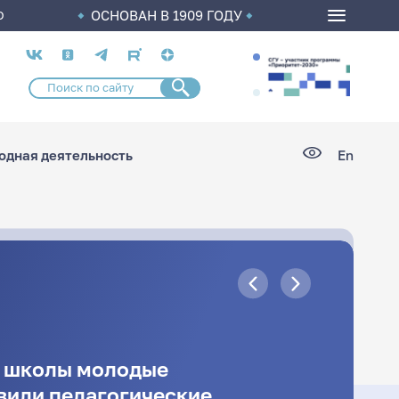
ОСНОВАН В 1909 ГОДУ
О
Социальные
сети
дная деятельность
En
й школы молодые
вили педагогические