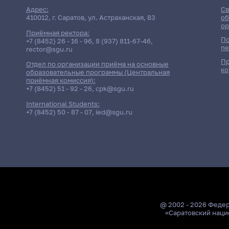
Поиск по темам
Адрес:
Св
410012, г. Саратов, ул. Астраханская, 83
об
ор
Приёмная ректора:
По
+7 (8452) 26 - 16 - 96
,
8 (937) 811-67-46
,
пе
rector@sgu.ru
Пр
Отдел по организации приёма на основные
ко
образовательные программы (Центральная
приёмная комиссия):
+7 (8452) 51 - 92 - 26
,
cpk@sgu.ru
International Students:
+7 (8452) 50 - 87 - 07
,
ied@sgu.ru
@ 2002 - 2026 Феде
«Саратовский наци