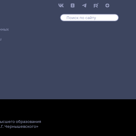
Главные
новости
нных
u
высшего образования
.Г. Чернышевского»