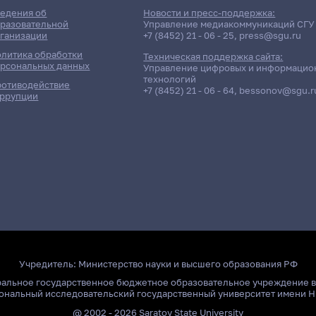
Поиск по ключевым словам
едения об
Новости и пресс-поддержка:
разовательной
Управление медиакоммуникаций СГУ
ганизации
+7 (8452) 21 - 06 - 25
,
press@sgu.ru
литика обработки
Техническая поддержка сайта:
рсональных данных
Управление цифровых и информацио
технологий
отиводействие
+7 (8452) 21 - 06 - 64
,
bessonov@sgu.r
ррупции
Учредитель:
Министерство науки и высшего образования РФ
ральное государственное бюджетное образовательное учреждение 
ональный исследовательский государственный университет имени Н
@ 2002 - 2026 Saratov State University