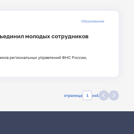
дате
Образование
объединил молодых сотрудников
Главные
новости
ников региональных управлений ФНС России,
страница
из
1
дате