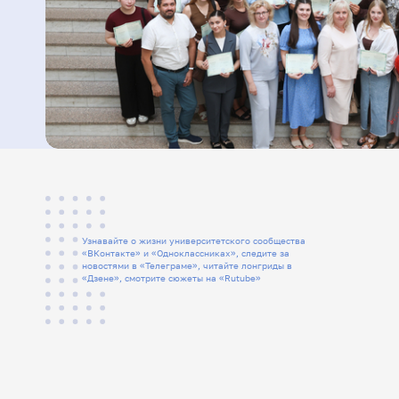
0
Узнавайте о жизни университетского сообщества
«ВКонтакте» и «Одноклассниках», следите за
новостями в «Телеграме», читайте лонгриды в
«Дзене», смотрите сюжеты на «Rutube»