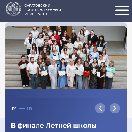
Перейти
к
основному
САРАТОВСКИЙ
содержанию
ГОСУДАРСТВЕННЫЙ
УНИВЕРСИТЕТ
01
10
В финале Летней школы