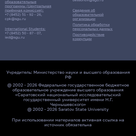
образовательные
программы (Центральная
приёмная комиссия):
Сведения об
+7 (8452) 51 - 92 - 26
,
образовательной
Главные
cpk@sgu.ru
организации
новости
Политика обработки
персональных данных
International Students:
+7 (8452) 50 - 87 - 07
,
Противодействие
ied@sgu.ru
коррупции
Учредитель:
Министерство науки и высшего образования
РФ
@ 2002 - 2026 Федеральное государственное бюджетное
образовательное учреждение высшего образования
«Саратовский национальный исследовательский
государственный университет имени Н.Г.
Чернышевского»
@ 2002 - 2026 Saratov State University
При использовании материалов активная ссылка на
источник обязательна