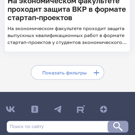
На экономическом факультете
проходит защита ВКР в формате
стартап-проектов
На экономическом факультете проходит защита
выпускных квалификационных работ в формате
стартап-проектов у студентов экономического
факультета.
Скрыть фильтры
Показать фильтры
Поиск по заголовкам
Поиск по рубрикам