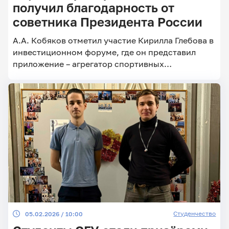
получил благодарность от
советника Президента России
Главные
А.А. Кобяков отметил участие Кирилла Глебова в
новости
инвестиционном форуме, где он представил
приложение – агрегатор спортивных
мероприятий
Студенчество
05.02.2026 / 10:00