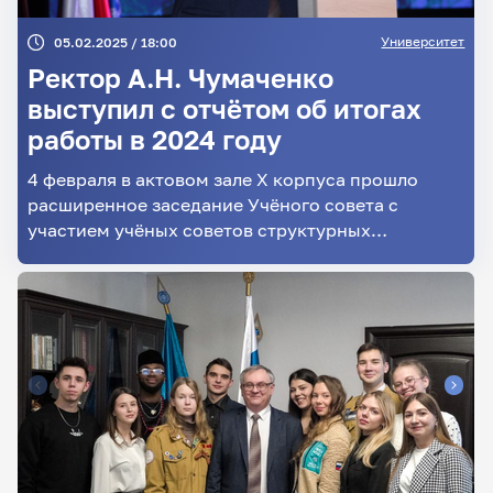
Университет
05.02.2025 / 18:00
Ректор А.Н. Чумаченко
выступил с отчётом об итогах
работы в 2024 году
4 февраля в актовом зале X корпуса прошло
расширенное заседание Учёного совета с
участием учёных советов структурных
подразделений.