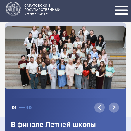
Перейти
к
основному
САРАТОВСКИЙ
содержанию
ГОСУДАРСТВЕННЫЙ
УНИВЕРСИТЕТ
01
10
В финале Летней школы