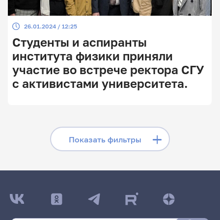
26.01.2024 / 12:25
Студенты и аспиранты
института физики приняли
участие во встрече ректора СГУ
с активистами университета.
Скрыть фильтры
Показать фильтры
Поиск по заголовкам
Поиск по рубрикам