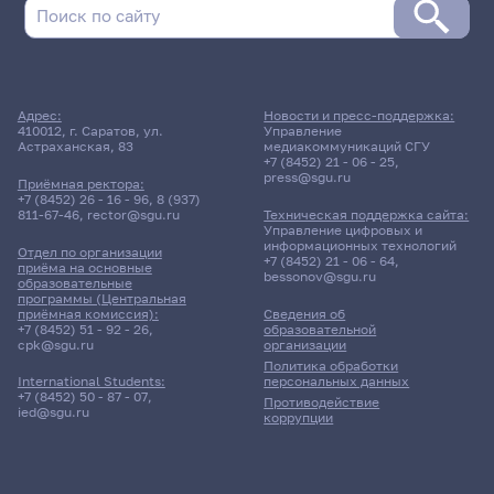
Поиск по дате
Адрес:
Новости и пресс-поддержка:
410012, г. Саратов, ул.
Управление
Поиск по темам
Астраханская, 83
медиакоммуникаций СГУ
+7 (8452) 21 - 06 - 25
,
press@sgu.ru
Приёмная ректора:
+7 (8452) 26 - 16 - 96
,
8 (937)
811-67-46
,
rector@sgu.ru
Техническая поддержка сайта:
Поиск по ключевым словам
Управление цифровых и
информационных технологий
Отдел по организации
+7 (8452) 21 - 06 - 64
,
приёма на основные
bessonov@sgu.ru
образовательные
программы (Центральная
приёмная комиссия):
Сведения об
+7 (8452) 51 - 92 - 26
,
образовательной
Главные
cpk@sgu.ru
организации
новости
Политика обработки
персональных данных
International Students:
+7 (8452) 50 - 87 - 07
,
Противодействие
ied@sgu.ru
коррупции