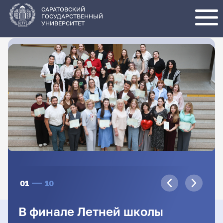
Перейти
к
основному
САРАТОВСКИЙ
содержанию
ГОСУДАРСТВЕННЫЙ
УНИВЕРСИТЕТ
01
10
В финале Летней школы