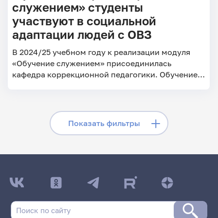
служением» студенты
участвуют в социальной
адаптации людей с ОВЗ
В 2024/25 учебном году к реализации модуля
«Обучение служением» присоединилась
кафедра коррекционной педагогики. Обучение в
рамках проекта проходит в формате
организационно-педагогической практики.
Скрыть фильтры
Показать фильтры
Поиск по заголовкам
Поиск по рубрикам