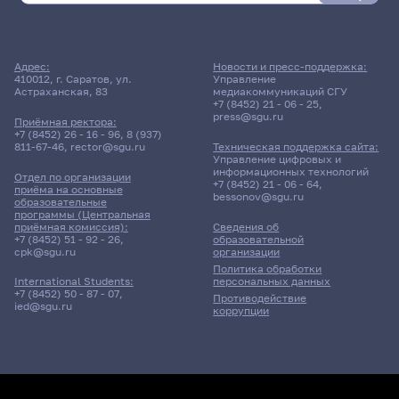
Поиск по дате
Адрес:
Новости и пресс-поддержка:
410012, г. Саратов, ул.
Управление
Поиск по темам
Астраханская, 83
медиакоммуникаций СГУ
+7 (8452) 21 - 06 - 25
,
press@sgu.ru
Приёмная ректора:
+7 (8452) 26 - 16 - 96
,
8 (937)
811-67-46
,
rector@sgu.ru
Техническая поддержка сайта:
Поиск по ключевым словам
Управление цифровых и
информационных технологий
Отдел по организации
+7 (8452) 21 - 06 - 64
,
приёма на основные
bessonov@sgu.ru
образовательные
программы (Центральная
приёмная комиссия):
Сведения об
+7 (8452) 51 - 92 - 26
,
образовательной
Главные
cpk@sgu.ru
организации
новости
Политика обработки
персональных данных
International Students:
+7 (8452) 50 - 87 - 07
,
Противодействие
ied@sgu.ru
коррупции