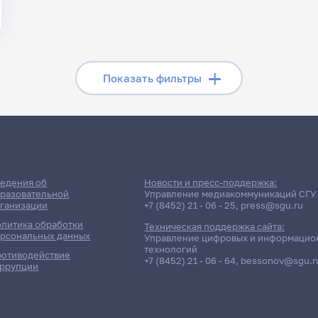
Скрыть фильтры
Показать фильтры
Поиск по рубрикам
Поиск по 
Поиск по ключевым словам
едения об
Новости и пресс-поддержка:
разовательной
Управление медиакоммуникаций СГУ
ганизации
+7 (8452) 21 - 06 - 25
,
press@sgu.ru
литика обработки
Техническая поддержка сайта:
рсональных данных
Управление цифровых и информацио
технологий
отиводействие
+7 (8452) 21 - 06 - 64
,
bessonov@sgu.r
ррупции