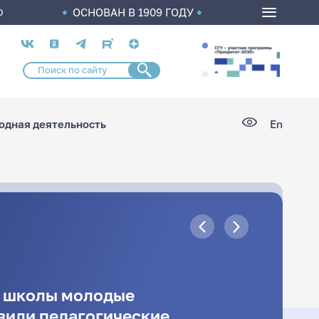
ОСНОВАН В 1909 ГОДУ
О
Социальные
сети
дная деятельность
En
й школы молодые
вили педагогические