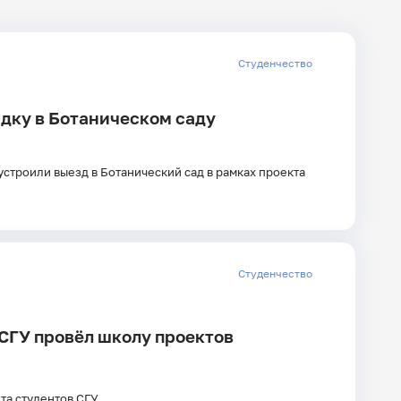
дате
Студенчество
Главные
ядку в Ботаническом саду
новости
строили выезд в Ботанический сад в рамках проекта
Студенчество
СГУ провёл школу проектов
та студентов СГУ