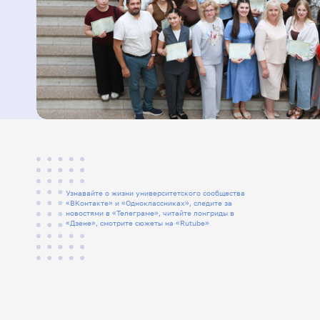
0
Узнавайте о жизни университетского сообщества
«ВКонтакте» и «Одноклассниках», следите за
новостями в «Телеграме», читайте лонгриды в
«Дзене», смотрите сюжеты на «Rutube»