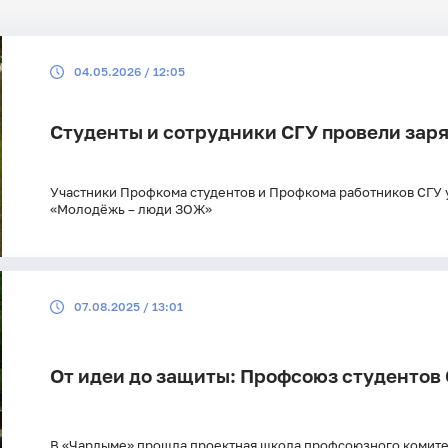
Поиск по рубрикам
Поиск по 
04.05.2026 / 12:05
Поиск по ключевым словам
Студенты и сотрудники СГУ провели зар
Участники Профкома студентов и Профкома работников СГУ у
«Молодёжь – люди ЗОЖ»
07.08.2025 / 13:01
От идеи до защиты: Профсоюз студентов 
В «Чардыме» прошла проектная школа профсоюзного комите