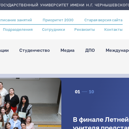
ОСУДАРСТВЕННЫЙ УНИВЕРСИТЕТ ИМЕНИ Н.Г. ЧЕРНЫШЕВСКОГ
списание занятий
Приоритет 2030
Старая версия сайта
Подразделения
Сотрудники
Реквизиты
Контакты
ации
Студенчество
Медиа
ДПО
Междунаро
01
10
В финале Летне
учителя предста