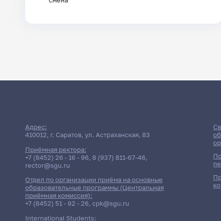
смена
Поиск по заголовкам
Поиск по темам
Адрес:
Св
410012, г. Саратов, ул. Астраханская, 83
об
ор
Приёмная ректора:
По
+7 (8452) 26 - 16 - 96
,
8 (937) 811-67-46
,
пе
rector@sgu.ru
Пр
Отдел по организации приёма на основные
ко
образовательные программы (Центральная
приёмная комиссия):
+7 (8452) 51 - 92 - 26
,
cpk@sgu.ru
International Students: