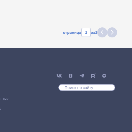
страница
из
1
дате
Главные
новости
нных
u