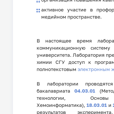
активное участие в профо
медийном пространстве.
В настоящее время лабора
коммуникационную систему 
университета. Лаборатория пре
химии СГУ доступ к програ
полнотекстовым
электронным 
В лаборатории проводятс
бакалавриата
04.03.01
(Метод
технологии, Осно
Хемоинформатика),
18.03.01
и
результатов эксперимент