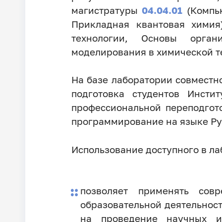
магистратуры
04.04.01
(Компью
Прикладная квантовая хими
технологии, Основы орган
моделирования в химической т
На базе лаборатории совмест
подготовка студентов Инсти
профессиональной переподгот
программирование на языке Py
Использование доступного в ла
позволяет применять сов
образовательной деятельност
на проведение научных и