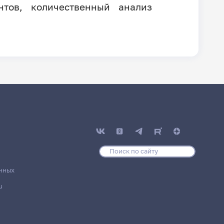
нтов, количественный анализ
нных
u