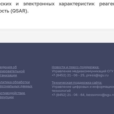
ских и электронных характеристик реаге
сть (QSAR).
едения об
Новости и пресс-поддержка:
разовательной
Управление медиакоммуникаций СГУ
ганизации
+7 (8452) 21 - 06 - 25
,
press@sgu.ru
литика обработки
Техническая поддержка сайта:
рсональных данных
Управление цифровых и информацио
технологий
отиводействие
+7 (8452) 21 - 06 - 64
,
bessonov@sgu.r
ррупции