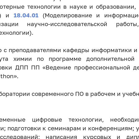
терные технологии в науке и образовании,
я) и
18.04.01
(Моделирование и информаци
изации научно-исследовательской рабо
ехнологии).
но с преподавателями кафедры информатики и
тута химии по программе дополнительной
овки ДПП ПП «Ведение профессиональной де
thon».
боратории современного ПО в рабочем и учеб
ременные цифровые технологии, необход
и; подготовки к семинарам и конференциям; у
сследований; написания курсовых и дипл