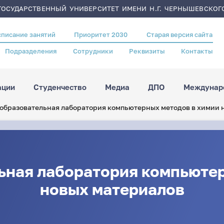
ОСУДАРСТВЕННЫЙ УНИВЕРСИТЕТ ИМЕНИ Н.Г. ЧЕРНЫШЕВСКОГ
списание занятий
Приоритет 2030
Старая версия сайта
Подразделения
Сотрудники
Реквизиты
Контакты
ации
Студенчество
Медиа
ДПО
Междунаро
образовательная лаборатория компьютерных методов в химии 
ьная лаборатория компьютер
новых материалов