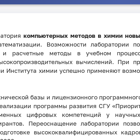
ратория
компьютерных методов в химии новы
атематизации. Возможности лаборатории по
 и расчетные методы в учебном процес
ысокопроизводительных вычислений. При п
ли Института химии успешно применяют возмо
нической базы и лицензионного программног
реализации программы развития СГУ «Приорит
менных цифровых компетенций у научны
пирантов. Переоснащение лаборатории позв
одготовке высококвалифицированных кадр