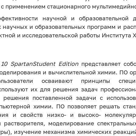
 с применением стационарного мультимедийног
фективности научной и образовательной д
 научных и образовательных программ и ра
ктной и исследовательской работы Института 
10 SpartanStudent Edition
представляет соб
моделирования и вычислительной химии. ПО о
льзователи осваивают принципы специ
спользуют их для решения задач профессиона
 решения поставленной задачи с использо
пьютерной химии. ПО позволяет решать ста
ния и свойств низко- и высоко- молекуля
я растворителя, моделирование спектральны
ктры), изучение механизма химических реакци