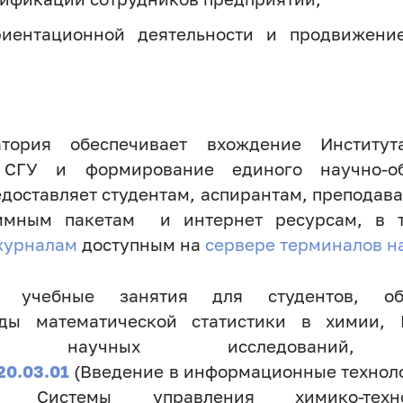
риентационной деятельности и продвижени
тория обеспечивает вхождение Институ
СГУ и формирование единого научно-обр
доставляет студентам, аспирантам, преподав
ммным пакетам и интернет ресурсам, в 
журналам
доступным на
сервере терминалов н
я учебные занятия для студентов, о
ы математической статистики в химии,
вы научных исследований,
20.03.01
(Введение в информационные техноло
а, Системы управления химико-техно