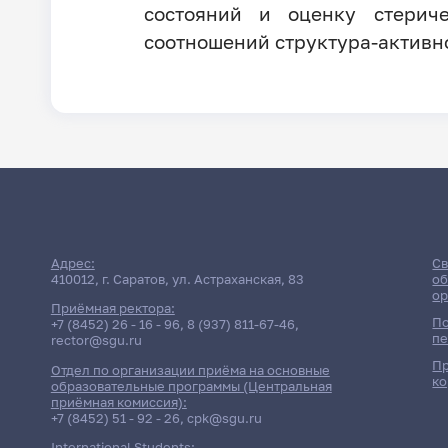
состояний и оценку стериче
соотношений структура-активно
Адрес:
Св
410012, г. Саратов, ул. Астраханская, 83
об
ор
Приёмная ректора:
По
+7 (8452) 26 - 16 - 96
,
8 (937) 811-67-46
,
пе
rector@sgu.ru
Пр
Отдел по организации приёма на основные
ко
образовательные программы (Центральная
приёмная комиссия):
+7 (8452) 51 - 92 - 26
,
cpk@sgu.ru
International Students: