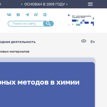
ОСНОВАН В 1909 ГОДУ
О
Социальные
сети
дная деятельность
En
новых материалов
ных методов в химии