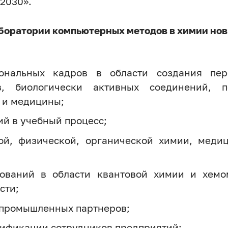
2030».
боратории компьютерных методов в химии нов
иональных кадров в области создания пер
в, биологически активных соединений, 
 и медицины;
й в учебный процесс;
ой, физической, органической химии, медиц
дований в области квантовой химии и хем
сти;
 промышленных партнеров;
ификации сотрудников предприятий;