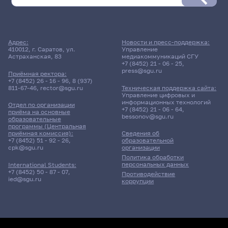
Адрес:
Новости и пресс-поддержка:
410012, г. Саратов, ул.
Управление
Астраханская, 83
медиакоммуникаций СГУ
+7 (8452) 21 - 06 - 25
,
press@sgu.ru
Приёмная ректора:
+7 (8452) 26 - 16 - 96
,
8 (937)
811-67-46
,
rector@sgu.ru
Техническая поддержка сайта:
Управление цифровых и
информационных технологий
Отдел по организации
+7 (8452) 21 - 06 - 64
,
приёма на основные
bessonov@sgu.ru
образовательные
программы (Центральная
приёмная комиссия):
Сведения об
+7 (8452) 51 - 92 - 26
,
образовательной
cpk@sgu.ru
организации
Политика обработки
персональных данных
International Students:
+7 (8452) 50 - 87 - 07
,
Противодействие
ied@sgu.ru
коррупции