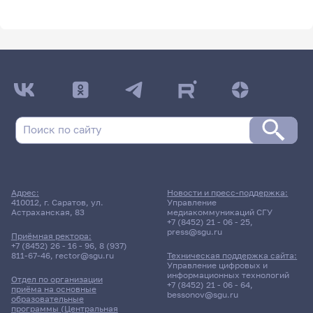
Адрес:
Новости и пресс-поддержка:
410012, г. Саратов, ул.
Управление
Астраханская, 83
медиакоммуникаций СГУ
+7 (8452) 21 - 06 - 25
,
press@sgu.ru
Приёмная ректора:
+7 (8452) 26 - 16 - 96
,
8 (937)
811-67-46
,
rector@sgu.ru
Техническая поддержка сайта:
Управление цифровых и
информационных технологий
Отдел по организации
+7 (8452) 21 - 06 - 64
,
приёма на основные
bessonov@sgu.ru
образовательные
программы (Центральная