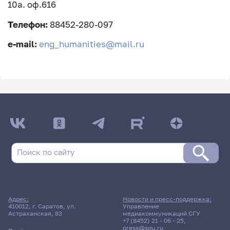
10а. оф.616
Телефон:
88452-280-097
e-mail:
eng_humanities@mail.ru
Адрес:
Новости и пресс-поддержка:
410012, г. Саратов, ул.
Управление
Астраханская, 83
медиакоммуникаций СГУ
+7 (8452) 21 - 06 - 25
,
press@sgu.ru