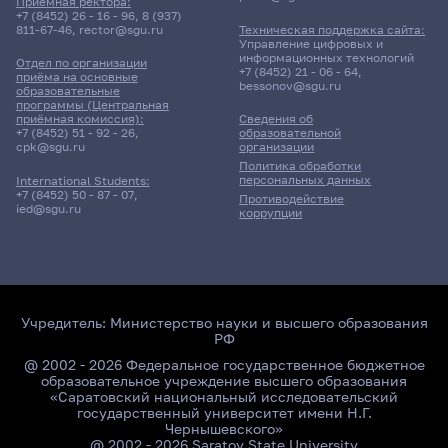
Приёмная ректора:
+7 (8452) 26 - 16 - 96
,
8 (937)
811-67-46
,
rector@sgu.ru
Техническая поддержка сайта:
Управление цифровых и
информационных технологий
Отдел по организации
+7 (8452) 21 - 06 - 64
,
приёма на основные
bessonov@sgu.ru
образовательные
программы (Центральная
приёмная комиссия):
Сведения об
+7 (8452) 51 - 92 - 26
,
образовательной
cpk@sgu.ru
организации
Политика обработки
персональных данных
International Students:
+7 (8452) 50 - 87 - 07
,
Противодействие
ied@sgu.ru
коррупции
Учредитель:
Министерство науки и высшего образования
РФ
@ 2002 - 2026 Федеральное государственное бюджетное
образовательное учреждение высшего образования
«Саратовский национальный исследовательский
государственный университет имени Н.Г.
Чернышевского»
@ 2002 - 2026 Saratov State University