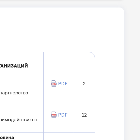
ГАНИЗАЦИЙ
PDF
2
партнерство
PDF
12
заимодействию с
говина