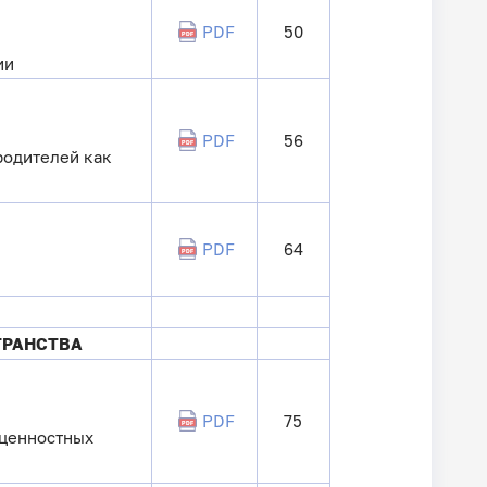
PDF
50
ии
PDF
56
родителей как
PDF
64
ТРАНСТВА
PDF
75
 ценностных