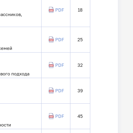
PDF
18
лассников,
PDF
25
семей
PDF
32
вого подхода
PDF
39
PDF
45
ности