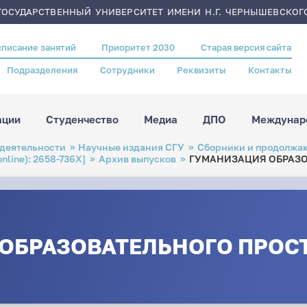
ОСУДАРСТВЕННЫЙ УНИВЕРСИТЕТ ИМЕНИ Н.Г. ЧЕРНЫШЕВСКОГ
списание занятий
Приоритет 2030
Старая версия сайта
Подразделения
Сотрудники
Реквизиты
Контакты
ации
Студенчество
Медиа
ДПО
Междунаро
 деятельности
Научные издания СГУ
Сборники и продолжа
nline): 2658-736X]
Архив выпусков
ГУМАНИЗАЦИЯ ОБРАЗОВ
ОБРАЗОВАТЕЛЬНОГО ПРОСТР