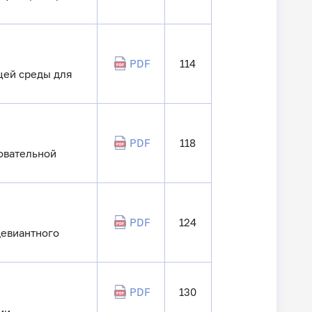
PDF
114
щей среды для
PDF
118
овательной
PDF
124
девиантного
PDF
130
ии