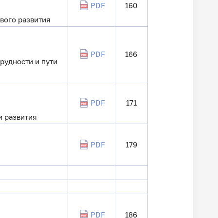
PDF
160
вого развития
PDF
166
рудности и пути
PDF
171
и развития
PDF
179
PDF
186