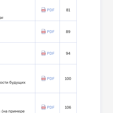
PDF
81
цы
PDF
89
PDF
94
PDF
100
ности будущих
PDF
106
 (на примере