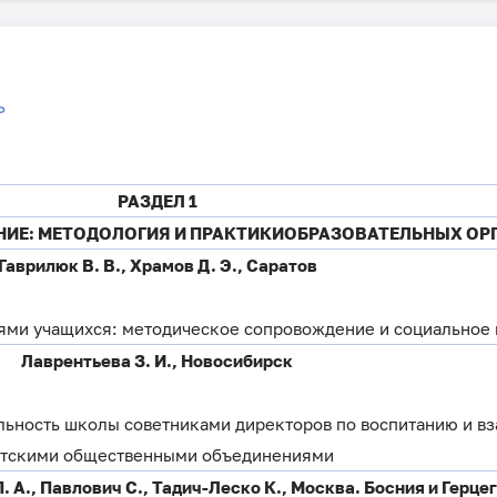
ь
РАЗДЕЛ 1
НИЕ: МЕТОДОЛОГИЯ И ПРАКТИКИОБРАЗОВАТЕЛЬНЫХ ОР
Гаврилюк В. В., Храмов Д. Э., Саратов
ями учащихся: методическое сопровождение и социальное 
Лаврентьева З. И., Новосибирск
льность школы советниками директоров по воспитанию и в
етскими общественными объединениями
 А., Павлович C., Тадич-Леско К., Москва. Босния и Герце