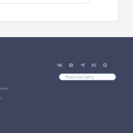
нных
u