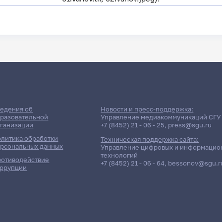
едения об
Новости и пресс-поддержка:
разовательной
Управление медиакоммуникаций СГУ
ганизации
+7 (8452) 21 - 06 - 25
,
press@sgu.ru
литика обработки
Техническая поддержка сайта:
рсональных данных
Управление цифровых и информацио
технологий
отиводействие
+7 (8452) 21 - 06 - 64
,
bessonov@sgu.r
ррупции