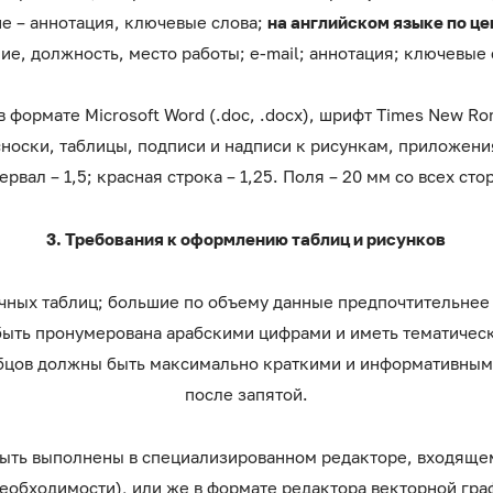
ине – аннотация, ключевые слова;
на английском языке по це
ие, должность, место работы; е-mail; аннотация; ключевые 
 в формате Microsoft Word (.doc, .docx), шрифт Times New 
(сноски, таблицы, подписи и надписи к рисункам, приложен
ервал – 1,5; красная строка – 1,25. Поля – 20 мм со всех сто
3. Требования к оформлению таблиц и рисунков
ничных таблиц; большие по объему данные предпочтительне
быть пронумерована арабскими цифрами и иметь тематичес
лбцов должны быть максимально краткими и информативным
после запятой.
ыть выполнены в специализированном редакторе, входящем
еобходимости), или же в формате редактора векторной график