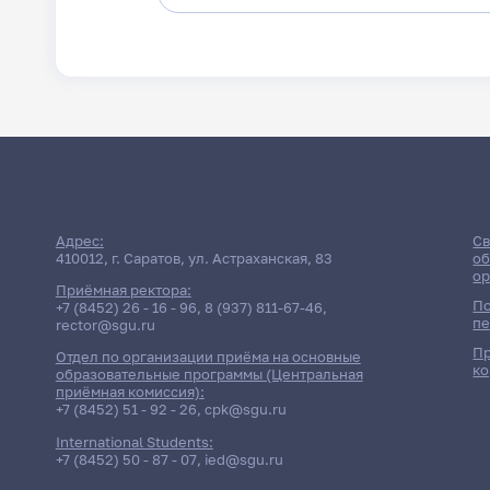
Адрес:
Св
410012, г. Саратов, ул. Астраханская, 83
об
ор
Приёмная ректора:
По
+7 (8452) 26 - 16 - 96
,
8 (937) 811-67-46
,
пе
rector@sgu.ru
Пр
Отдел по организации приёма на основные
ко
образовательные программы (Центральная
приёмная комиссия):
+7 (8452) 51 - 92 - 26
,
cpk@sgu.ru
International Students:
+7 (8452) 50 - 87 - 07
,
ied@sgu.ru