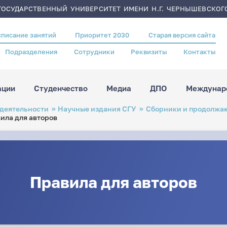
ОСУДАРСТВЕННЫЙ УНИВЕРСИТЕТ ИМЕНИ Н.Г. ЧЕРНЫШЕВСКОГ
списание занятий
Приоритет 2030
Старая версия сайта
Подразделения
Сотрудники
Реквизиты
Контакты
ации
Студенчество
Медиа
ДПО
Междунаро
 деятельности
Научные издания СГУ
Сборники и продолжа
ила для авторов
Правила для авторов