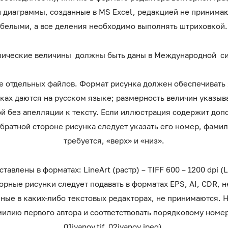
и диаграммы, созданные в MS Excel, редакцией не приним
белыми, а все деления необходимо выполнять штриховкой.
изические величины должны быть даны в Международной си
де отдельных файлов. Формат рисунка должен обеспечивать 
нках даются на русском языке; размерность величин указыв
й без апелляции к тексту. Если иллюстрация содержит доп
братной стороне рисунка следует указать его номер, фамил
требуется, «верх» и «низ».
влены в форматах: LineArt (растр) – TIFF 600 – 1200 dpi (
кторные рисунки следует подавать в форматах EPS, AI, CDR,
нные в каких-либо текстовых редакторах, не принимаются. 
илию первого автора и соответствовать порядковому номер
01ivanov.tif, 02ivanov.jpeg).