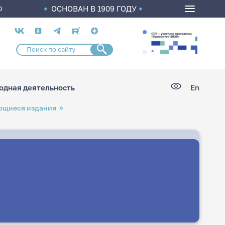
ОСНОВАН В 1909 ГОДУ
О
Социальные
сети
дная деятельность
En
ющиеся издания