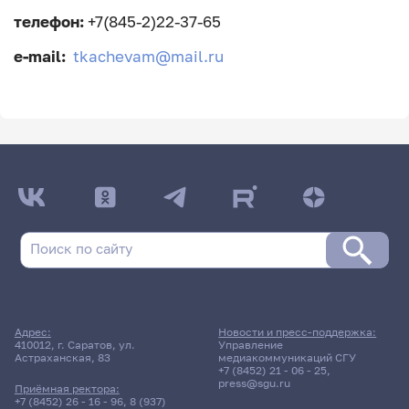
телефон:
+7(845-2)22-37-65
e-mail:
tkachevam@mail.ru
Адрес:
Новости и пресс-поддержка:
410012, г. Саратов, ул.
Управление
Астраханская, 83
медиакоммуникаций СГУ
+7 (8452) 21 - 06 - 25
,
press@sgu.ru
Приёмная ректора:
+7 (8452) 26 - 16 - 96
,
8 (937)