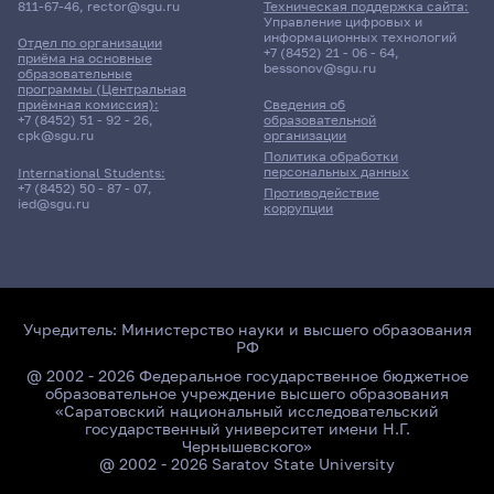
811-67-46
,
rector@sgu.ru
Техническая поддержка сайта:
Управление цифровых и
информационных технологий
Отдел по организации
+7 (8452) 21 - 06 - 64
,
приёма на основные
bessonov@sgu.ru
образовательные
программы (Центральная
приёмная комиссия):
Сведения об
+7 (8452) 51 - 92 - 26
,
образовательной
cpk@sgu.ru
организации
Политика обработки
персональных данных
International Students:
+7 (8452) 50 - 87 - 07
,
Противодействие
ied@sgu.ru
коррупции
Учредитель:
Министерство науки и высшего образования
РФ
@ 2002 - 2026 Федеральное государственное бюджетное
образовательное учреждение высшего образования
«Саратовский национальный исследовательский
государственный университет имени Н.Г.
Чернышевского»
@ 2002 - 2026 Saratov State University