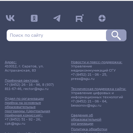
Адрес:
Новости и пресс-поддержка:
410012, г. Саратов, ул.
Управление
Астраханская, 83
медиакоммуникаций СГУ
+7 (8452) 21 - 06 - 25
,
press@sgu.ru
Приёмная ректора:
+7 (8452) 26 - 16 - 96
,
8 (937)
811-67-46
,
rector@sgu.ru
Техническая поддержка сайта:
Управление цифровых и
информационных технологий
Отдел по организации
+7 (8452) 21 - 06 - 64
,
приёма на основные
bessonov@sgu.ru
образовательные
программы (Центральная
приёмная комиссия):
Сведения об
+7 (8452) 51 - 92 - 26
,
образовательной
cpk@sgu.ru
организации
Политика обработки