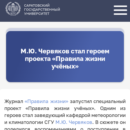
Перейти
к
основному
САРАТОВСКИЙ
содержанию
ГОСУДАРСТВЕННЫЙ
УНИВЕРСИТЕТ
М.Ю. Червяков стал героем
проекта «Правила жизни
учёных»
Журнал
«Правила жизни»
запустил специальный
проект «Правила жизни учёных». Одним из
героев стал заведующий кафедрой метеорологии
и климатологии СГУ
М.Ю. Червяков
. В сюжете он
поделился воспоминаниями о поступлении в