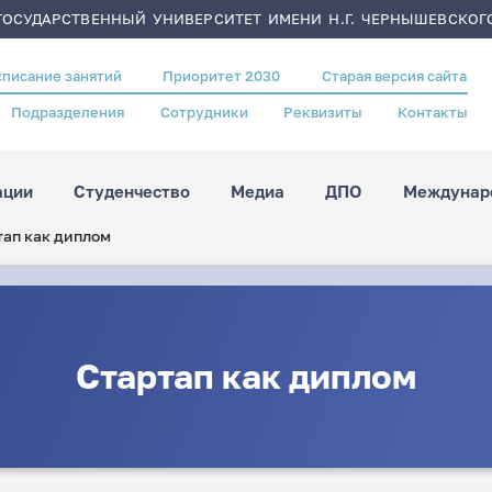
ОСУДАРСТВЕННЫЙ УНИВЕРСИТЕТ ИМЕНИ Н.Г. ЧЕРНЫШЕВСКОГ
списание занятий
Приоритет 2030
Старая версия сайта
Подразделения
Сотрудники
Реквизиты
Контакты
ации
Студенчество
Медиа
ДПО
Междунаро
тап как диплом
Стартап как диплом