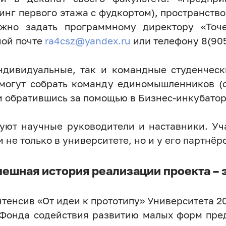
инг первого этажа с фудкортом), пространство
жно задать программному директору «Точ
ной почте
ra4csz@yandex.ru
или телефону 8(90
ндивидуальные, так и командные студенческ
могут собрать команду единомышленников (с
и обратившись за помощью в Бизнес-инкубатор
руют научные руководители и наставники. Уч
не только в университете, но и у его партнёр
пешная история реализации проекта – э
тенсив «От идеи к прототипу» Университета 20
 Фонда содействия развитию малых форм пред