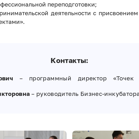
фессиональной переподготовки;
принимательской деятельности с присвоение
ектами».
Контакты:
ович
– программный директор «Точек к
икторовна
– руководитель Бизнес-инкубатора