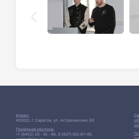
Адрес:
Св
410012, г. Саратов, ул. Астраханская, 83
об
ор
Приёмная ректора:
По
+7 (8452) 26 - 16 - 96
,
8 (937) 811-67-46
,
пе