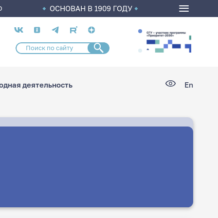
ОСНОВАН В 1909 ГОДУ
О
Социальные
сети
дная деятельность
En