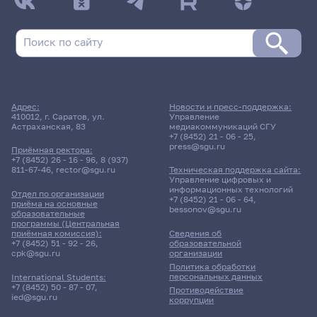
Адрес:
Новости и пресс-поддержка:
410012, г. Саратов, ул.
Управление
Астраханская, 83
медиакоммуникаций СГУ
+7 (8452) 21 - 06 - 25
,
press@sgu.ru
Приёмная ректора:
+7 (8452) 26 - 16 - 96
,
8 (937)
811-67-46
,
rector@sgu.ru
Техническая поддержка сайта:
Управление цифровых и
информационных технологий
Отдел по организации
+7 (8452) 21 - 06 - 64
,
приёма на основные
bessonov@sgu.ru
образовательные
программы (Центральная
приёмная комиссия):
Сведения об
+7 (8452) 51 - 92 - 26
,
образовательной
cpk@sgu.ru
организации
Политика обработки
персональных данных
International Students:
+7 (8452) 50 - 87 - 07
,
Противодействие
ied@sgu.ru
коррупции