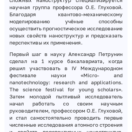
сложных наноструктур специализируется
научная группа профессора О.Е. Глуховой.
Благодаря квантово-механическому
моделированию учёные способны
осуществить прогностическое исследование
новых свойств наноструктур и предсказать
перспективы их применения.
Первый шаг в науку Александр Петрунин
сделал на 1 курсе бакалавриата, когда
решил участвовать в IV Международном
фестивале науки «Micro- and
nanotechnology: research and applications.
The science festival for young scholars».
Затем молодой пытливый исследователь
начал работать со своим научным
руководителем, профессором О.Е. Глуховой,
и стал самостоятельно проводить первые
численные исследования атомного строения
и свойств перспективных наноструктур.