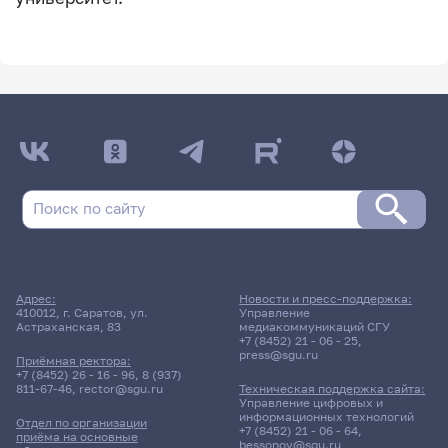
Адрес:
Новости и пресс-поддержка:
410012, г. Саратов, ул.
Управление
Астраханская, 83
медиакоммуникаций СГУ
+7 (8452) 21 - 06 - 25
,
press@sgu.ru
Приёмная ректора:
+7 (8452) 26 - 16 - 96
,
8 (937)
811-67-46
,
rector@sgu.ru
Техническая поддержка сайта:
Управление цифровых и
информационных технологий
Отдел по организации
+7 (8452) 21 - 06 - 64
,
приёма на основные
bessonov@sgu.ru