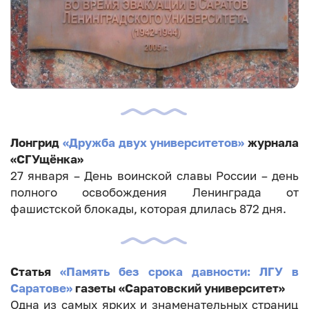
Лонгрид
«Дружба двух университетов»
журнала
«СГУщёнка»
27 января – День воинской славы России – день
полного освобождения Ленинграда от
фашистской блокады, которая длилась 872 дня.
Статья
«Память без срока давности: ЛГУ в
Саратове»
газеты «Саратовский университет»
Одна из самых ярких и знаменательных страниц