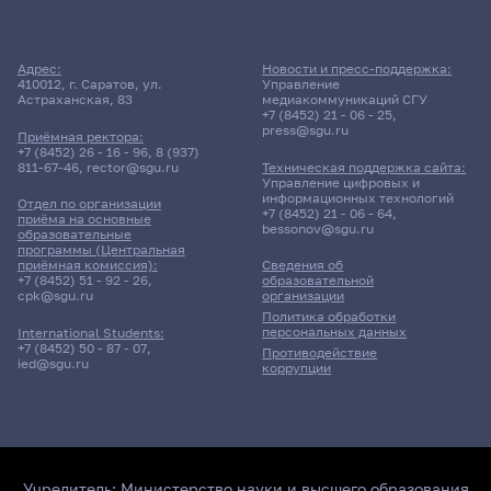
Адрес:
Новости и пресс-поддержка:
410012, г. Саратов, ул.
Управление
Астраханская, 83
медиакоммуникаций СГУ
+7 (8452) 21 - 06 - 25
,
press@sgu.ru
Приёмная ректора:
+7 (8452) 26 - 16 - 96
,
8 (937)
811-67-46
,
rector@sgu.ru
Техническая поддержка сайта:
Управление цифровых и
информационных технологий
Отдел по организации
+7 (8452) 21 - 06 - 64
,
приёма на основные
bessonov@sgu.ru
образовательные
программы (Центральная
приёмная комиссия):
Сведения об
+7 (8452) 51 - 92 - 26
,
образовательной
cpk@sgu.ru
организации
Политика обработки
персональных данных
International Students:
+7 (8452) 50 - 87 - 07
,
Противодействие
ied@sgu.ru
коррупции
Учредитель:
Министерство науки и высшего образования