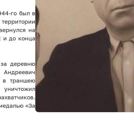
944-го был в
территории
вернулся на
к и до конца
 за деревню
 Андреевич
я в траншею
 уничтожил
ахватчиков.
 медалью «За