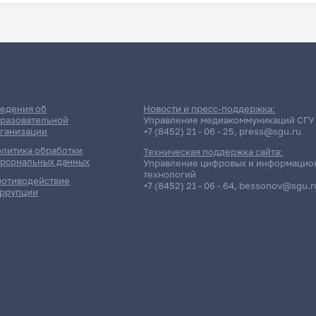
едения об
Новости и пресс-поддержка:
разовательной
Управление медиакоммуникаций СГУ
ганизации
+7 (8452) 21 - 06 - 25
,
press@sgu.ru
литика обработки
Техническая поддержка сайта:
рсональных данных
Управление цифровых и информацио
технологий
отиводействие
+7 (8452) 21 - 06 - 64
,
bessonov@sgu.r
ррупции