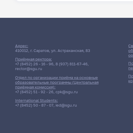
Адрес:
Св
410012, г. Саратов, ул. Астраханская, 83
об
ор
Приёмная ректора:
По
+7 (8452) 26 - 16 - 96
,
8 (937) 811-67-46
,
пе
rector@sgu.ru
Пр
Отдел по организации приёма на основные
ко
образовательные программы (Центральная
приёмная комиссия):
+7 (8452) 51 - 92 - 26
,
cpk@sgu.ru
International Students:
+7 (8452) 50 - 87 - 07
,
ied@sgu.ru