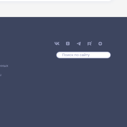
нных
u