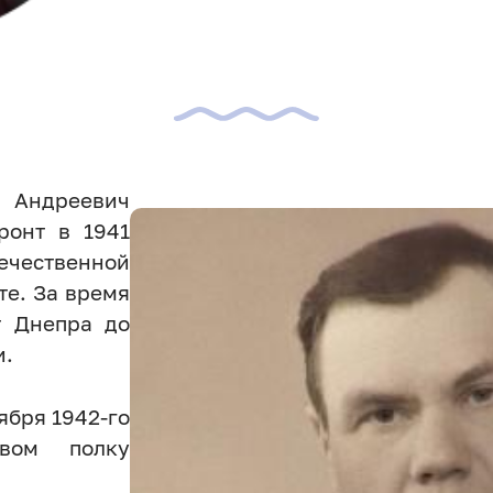
Андреевич
ронт в 1941
течественной
те. За время
т Днепра до
и.
оября 1942-го
вом полку