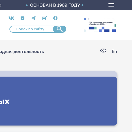
ОСНОВАН В 1909 ГОДУ
О
Социальные
сети
дная деятельность
En
ых