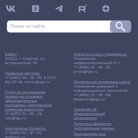
Адрес:
Новости и пресс-поддержка:
410012, г. Саратов, ул.
Управление
Астраханская, 83
медиакоммуникаций СГУ
+7 (8452) 21 - 06 - 25
,
press@sgu.ru
Приёмная ректора:
+7 (8452) 26 - 16 - 96
,
8 (937)
811-67-46
,
rector@sgu.ru
Техническая поддержка сайта:
Управление цифровых и
информационных технологий
Отдел по организации
+7 (8452) 21 - 06 - 64
,
приёма на основные
bessonov@sgu.ru
образовательные
программы (Центральная
приёмная комиссия):
Сведения об
+7 (8452) 51 - 92 - 26
,
образовательной
cpk@sgu.ru
организации
Политика обработки
персональных данных
International Students:
+7 (8452) 50 - 87 - 07
,
Противодействие
ied@sgu.ru