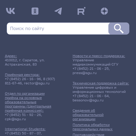
Адрес:
Новости и пресс-поддержка:
410012, г. Саратов, ул.
Управление
Астраханская, 83
медиакоммуникаций СГУ
+7 (8452) 21 - 06 - 25
,
press@sgu.ru
Приёмная ректора:
+7 (8452) 26 - 16 - 96
,
8 (937)
811-67-46
,
rector@sgu.ru
Техническая поддержка сайта:
Управление цифровых и
информационных технологий
Отдел по организации
+7 (8452) 21 - 06 - 64
,
приёма на основные
bessonov@sgu.ru
образовательные
программы (Центральная
приёмная комиссия):
Сведения об
+7 (8452) 51 - 92 - 26
,
образовательной
cpk@sgu.ru
организации
Политика обработки
персональных данных
International Students:
+7 (8452) 50 - 87 - 07
,
Противодействие