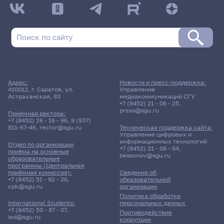
Адрес:
Новости и пресс-поддержка:
410012, г. Саратов, ул.
Управление
Астраханская, 83
медиакоммуникаций СГУ
+7 (8452) 21 - 06 - 25
,
press@sgu.ru
Приёмная ректора:
+7 (8452) 26 - 16 - 96
,
8 (937)
811-67-46
,
rector@sgu.ru
Техническая поддержка сайта:
Управление цифровых и
информационных технологий
Отдел по организации
+7 (8452) 21 - 06 - 64
,
приёма на основные
bessonov@sgu.ru
образовательные
программы (Центральная
приёмная комиссия):
Сведения об
+7 (8452) 51 - 92 - 26
,
образовательной
cpk@sgu.ru
организации
Политика обработки
персональных данных
International Students:
+7 (8452) 50 - 87 - 07
,
Противодействие
ied@sgu.ru
коррупции