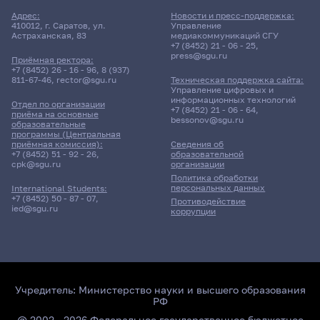
Адрес:
Новости и пресс-поддержка:
410012, г. Саратов, ул.
Управление
Астраханская, 83
медиакоммуникаций СГУ
+7 (8452) 21 - 06 - 25
,
press@sgu.ru
Приёмная ректора:
+7 (8452) 26 - 16 - 96
,
8 (937)
811-67-46
,
rector@sgu.ru
Техническая поддержка сайта:
Управление цифровых и
информационных технологий
Отдел по организации
+7 (8452) 21 - 06 - 64
,
приёма на основные
bessonov@sgu.ru
образовательные
программы (Центральная
приёмная комиссия):
Сведения об
+7 (8452) 51 - 92 - 26
,
образовательной
cpk@sgu.ru
организации
Политика обработки
персональных данных
International Students:
+7 (8452) 50 - 87 - 07
,
Противодействие
ied@sgu.ru
коррупции
Учредитель:
Министерство науки и высшего образования
РФ
@ 2002 - 2026 Федеральное государственное бюджетное