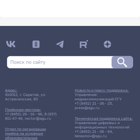
Адрес:
Новости и пресс-поддержка:
410012, г. Саратов, ул.
Управление
Астраханская, 83
медиакоммуникаций СГУ
+7 (8452) 21 - 06 - 25
,
press@sgu.ru
Приёмная ректора:
+7 (8452) 26 - 16 - 96
,
8 (937)
811-67-46
,
rector@sgu.ru
Техническая поддержка сайта:
Управление цифровых и
информационных технологий
Отдел по организации
+7 (8452) 21 - 06 - 64
,
приёма на основные
bessonov@sgu.ru
образовательные