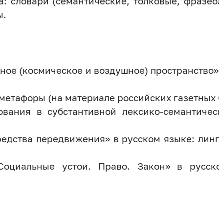
: словари (семантические, толковые, фразеол
ы.
ное (космическое и воздушное) пространство»
етафоры (на материале российских газетных С
вания в субстантивной лексико-семантичес
едства передвижения» в русском языке: лин
Социальные устои. Право. Закон» в русск