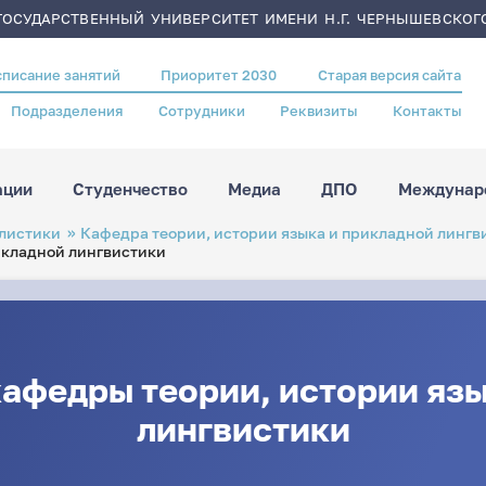
ОСУДАРСТВЕННЫЙ УНИВЕРСИТЕТ ИМЕНИ Н.Г. ЧЕРНЫШЕВСКОГ
списание занятий
Приоритет 2030
Старая версия сайта
Подразделения
Сотрудники
Реквизиты
Контакты
ации
Студенчество
Медиа
ДПО
Междунаро
листики
Кафедра теории, истории языка и прикладной лингв
икладной лингвистики
афедры теории, истории язы
лингвистики