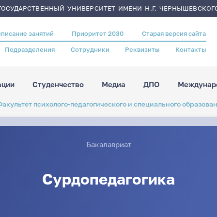
ОСУДАРСТВЕННЫЙ УНИВЕРСИТЕТ ИМЕНИ Н.Г. ЧЕРНЫШЕВСКОГ
списание занятий
Приоритет 2030
Старая версия сайта
Подразделения
Сотрудники
Реквизиты
Контакты
ации
Студенчество
Медиа
ДПО
Междунаро
Факультет психолого-педагогического и специального образова
Бакалавриат
Сурдопедагогика