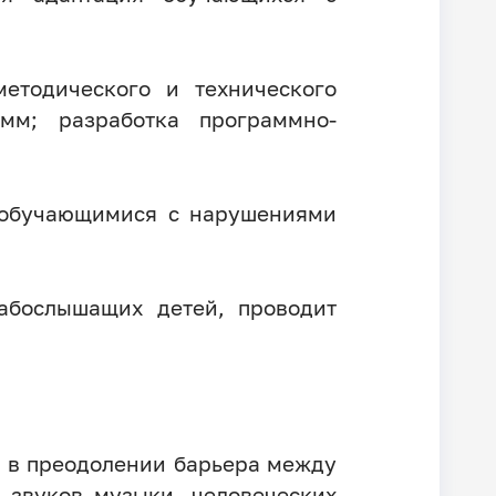
методического и технического
мм; разработка программно-
в обучающимися с нарушениями
лабослышащих детей, проводит
у в преодолении барьера между
звуков музыки, человеческих