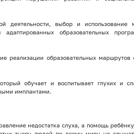
ой деятельности, выбор и использование 
и адаптированных образовательных програ
ние реализации образовательных маршруто
оторый обучает и воспитывает глухих и с
ными имплантами.
правление недостатка слуха, а помощь ребёнк
тни тысяч людей по всему миру не слышат 