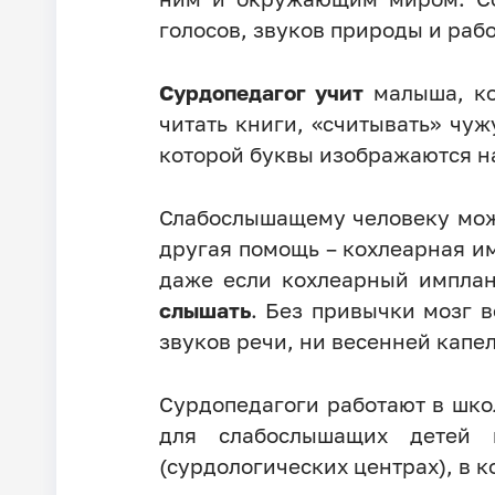
голосов, звуков природы и ра
Сурдопедагог учит
малыша, ко
читать книги, «считывать» чу
которой буквы изображаются на
Слабослышащему человеку может
другая помощь – кохлеарная им
даже если кохлеарный имплан
слышать
. Без привычки мозг 
звуков речи, ни весенней капе
Сурдопедагоги работают в шко
для слабослышащих детей
(сурдологических центрах), в 