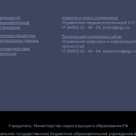
едения об
Новости и пресс-поддержка:
разовательной
Управление медиакоммуникаций СГУ
ганизации
+7 (8452) 21 - 06 - 25
,
press@sgu.ru
литика обработки
Техническая поддержка сайта:
рсональных данных
Управление цифровых и информацио
технологий
отиводействие
+7 (8452) 21 - 06 - 64
,
bessonov@sgu.r
ррупции
Учредитель:
Министерство науки и высшего образования РФ
ральное государственное бюджетное образовательное учреждение 