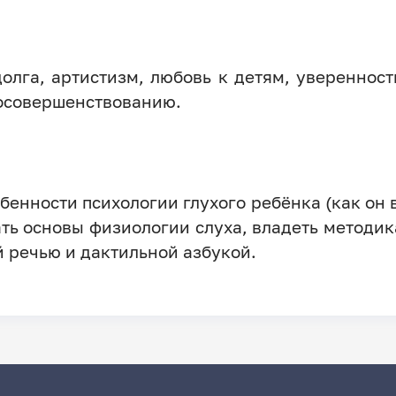
олга, артистизм, любовь к детям, уверенност
осовершенствованию.
бенности психологии глухого ребёнка (как он 
нать основы физиологии слуха, владеть методи
 речью и дактильной азбукой.