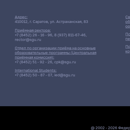
Адрес:
Св
410012, г. Саратов, ул. Астраханская, 83
об
ор
Приёмная ректора:
По
+7 (8452) 26 - 16 - 96
,
8 (937) 811-67-46
,
пе
rector@sgu.ru
Пр
Отдел по организации приёма на основные
ко
образовательные программы (Центральная
приёмная комиссия):
+7 (8452) 51 - 92 - 26
,
cpk@sgu.ru
International Students:
+7 (8452) 50 - 87 - 07
,
ied@sgu.ru
@ 2002 - 2026 Феде