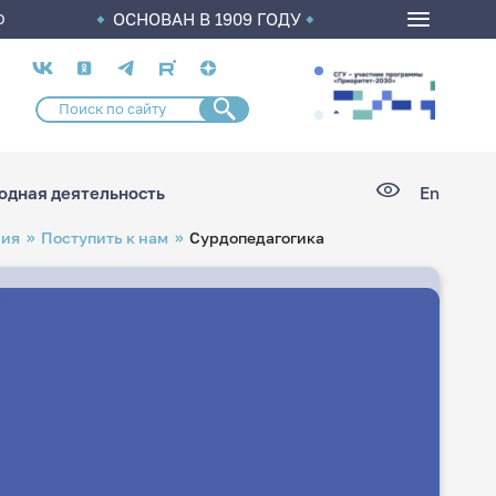
ОСНОВАН В 1909 ГОДУ
О
Социальные
сети
дная деятельность
En
ния
Поступить к нам
Сурдопедагогика