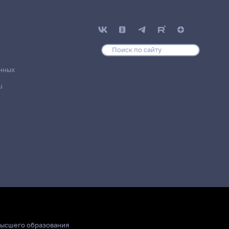
нных
u
высшего образования