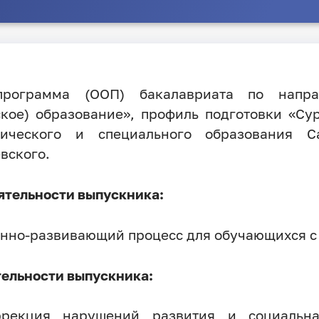
программа (ООП) бакалавриата по напра
кое) образование», профиль подготовки «Су
огического и специального образования Са
вского.
ятельности выпускника:
онно-развивающий процесс для обучающихся с
ельности выпускника:
оррекция нарушений развития и социальн