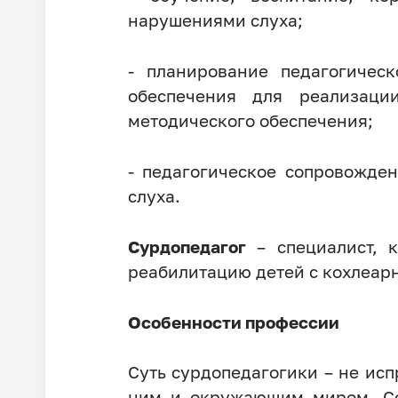
нарушениями слуха;
- планирование педагогическ
обеспечения для реализаци
методического обеспечения;
- педагогическое сопровожде
слуха.
Сурдопедагог
– специалист, к
реабилитацию детей с кохлеар
Особенности профессии
Суть сурдопедагогики – не ис
ним и окружающим миром. Со