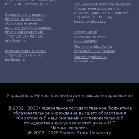
811-67-46
,
rector@sgu.ru
Техническая поддержка сайта:
Управление цифровых и
информационных технологий
Отдел по организации
+7 (8452) 21 - 06 - 64
,
приёма на основные
bessonov@sgu.ru
образовательные
программы (Центральная
приёмная комиссия):
Сведения об
+7 (8452) 51 - 92 - 26
,
образовательной
cpk@sgu.ru
организации
Политика обработки
персональных данных
International Students:
+7 (8452) 50 - 87 - 07
,
Противодействие
ied@sgu.ru
коррупции
Учредитель:
Министерство науки и высшего образования
РФ
@ 2002 - 2026 Федеральное государственное бюджетное
образовательное учреждение высшего образования
«Саратовский национальный исследовательский
государственный университет имени Н.Г.
Чернышевского»
@ 2002 - 2026 Saratov State University