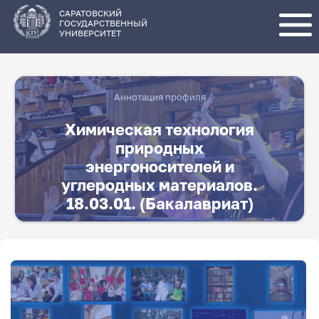
Перейти
к
основному
САРАТОВСКИЙ
содержанию
ГОСУДАРСТВЕННЫЙ
УНИВЕРСИТЕТ
Аннотация профиля
Химическая технология
природных
энергоносителей и
углеродных материалов.
18.03.01. (Бакалавриат)
Абитуриенту химику! Всем, кто
поступает к нам