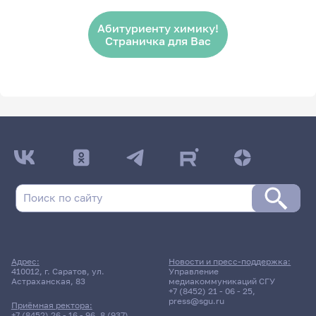
Абитуриенту химику!
Страничка для Вас
Адрес:
Новости и пресс-поддержка:
410012, г. Саратов, ул.
Управление
Астраханская, 83
медиакоммуникаций СГУ
+7 (8452) 21 - 06 - 25
,
press@sgu.ru
Приёмная ректора:
+7 (8452) 26 - 16 - 96
,
8 (937)