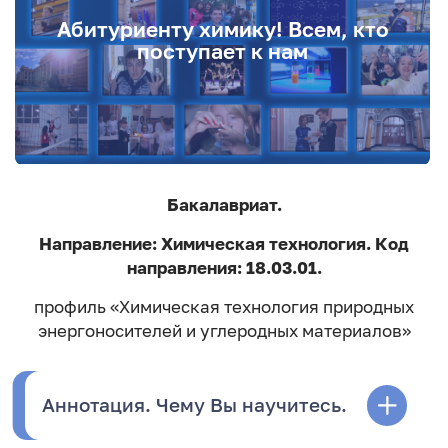
Абитуриенту химику! Всем, кто
Информация, важная для наших
будущих студентов
поступает к нам
Подробнее
Бакалавриат.
Направление: Химическая технология. Код
направления: 18.03.01.
профиль «Химическая технология природных
энергоносителей и углеродных материалов»
Аннотация. Чему Вы научитесь.