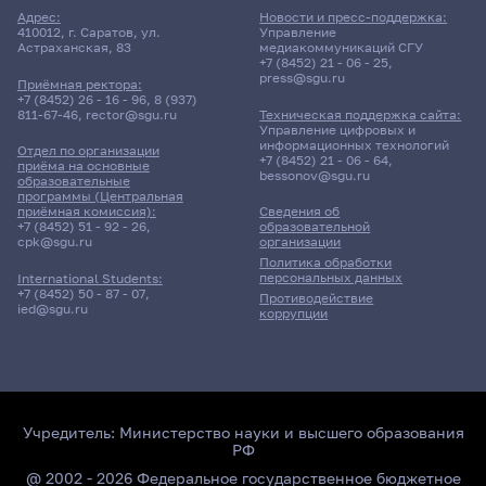
Адрес:
Новости и пресс-поддержка:
410012, г. Саратов, ул.
Управление
Астраханская, 83
медиакоммуникаций СГУ
+7 (8452) 21 - 06 - 25
,
press@sgu.ru
Приёмная ректора:
+7 (8452) 26 - 16 - 96
,
8 (937)
811-67-46
,
rector@sgu.ru
Техническая поддержка сайта:
Управление цифровых и
информационных технологий
Отдел по организации
+7 (8452) 21 - 06 - 64
,
приёма на основные
bessonov@sgu.ru
образовательные
программы (Центральная
приёмная комиссия):
Сведения об
+7 (8452) 51 - 92 - 26
,
образовательной
cpk@sgu.ru
организации
Политика обработки
персональных данных
International Students:
+7 (8452) 50 - 87 - 07
,
Противодействие
ied@sgu.ru
коррупции
Учредитель:
Министерство науки и высшего образования
РФ
@ 2002 - 2026 Федеральное государственное бюджетное