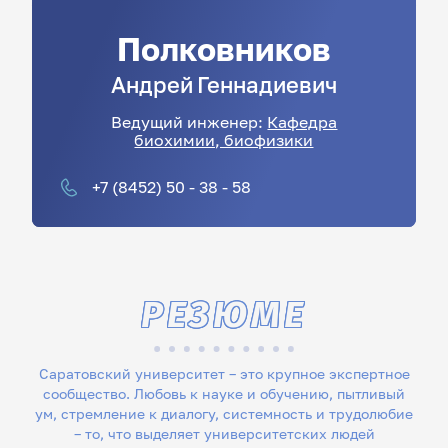
Полковников
Андрей
Геннадиевич
Ведущий инженер:
Кафедра
биохимии, биофизики
+7 (8452) 50 - 38 - 58
РЕЗЮМЕ
Саратовский университет – это крупное экспертное
сообщество. Любовь к науке и обучению, пытливый
ум, стремление к диалогу, системность и трудолюбие
– то, что выделяет университетских людей