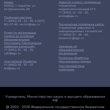
Адрес:
Новости и пресс-поддержка:
410012, г. Саратов, ул.
Управление
Астраханская, 83
медиакоммуникаций СГУ
+7 (8452) 21 - 06 - 25
,
press@sgu.ru
Приёмная ректора:
+7 (8452) 26 - 16 - 96
,
8 (937)
811-67-46
,
rector@sgu.ru
Техническая поддержка сайта:
Управление цифровых и
информационных технологий
Отдел по организации
+7 (8452) 21 - 06 - 64
,
приёма на основные
bessonov@sgu.ru
образовательные
программы (Центральная
приёмная комиссия):
Сведения об
+7 (8452) 51 - 92 - 26
,
образовательной
cpk@sgu.ru
организации
Политика обработки
персональных данных
International Students:
+7 (8452) 50 - 87 - 07
,
Противодействие
ied@sgu.ru
коррупции
Учредитель:
Министерство науки и высшего образования
РФ
@ 2002 - 2026 Федеральное государственное бюджетное