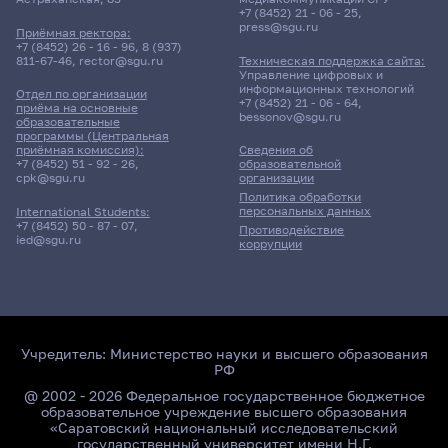
+7 (8452) 21 - 06 - 25
,
press@sgu.ru
Приёмная ректора:
+7 (8452) 26 - 16 - 96
,
8 (937)
811-67-46
,
rector@sgu.ru
Техническая поддержка сайта:
Управление цифровых и
информационных технологий
Отдел по организации
+7 (8452) 21 - 06 - 64
,
приёма на основные
bessonov@sgu.ru
образовательные
программы (Центральная
приёмная комиссия):
Сведения об
+7 (8452) 51 - 92 - 26
,
образовательной
cpk@sgu.ru
организации
Политика обработки
персональных данных
International Students:
+7 (8452) 50 - 87 - 07
,
Противодействие
ied@sgu.ru
коррупции
Учредитель:
Министерство науки и высшего образования
РФ
@ 2002 - 2026 Федеральное государственное бюджетное
образовательное учреждение высшего образования
«Саратовский национальный исследовательский
государственный университет имени Н.Г.