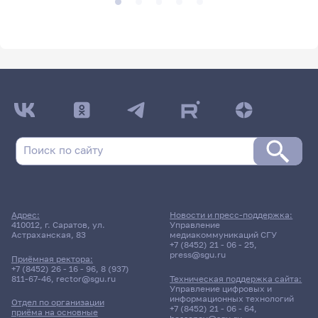
Адрес:
Новости и пресс-поддержка:
410012, г. Саратов, ул.
Управление
Астраханская, 83
медиакоммуникаций СГУ
+7 (8452) 21 - 06 - 25
,
press@sgu.ru
Приёмная ректора:
+7 (8452) 26 - 16 - 96
,
8 (937)
811-67-46
,
rector@sgu.ru
Техническая поддержка сайта:
Управление цифровых и
информационных технологий
Отдел по организации
+7 (8452) 21 - 06 - 64
,
приёма на основные