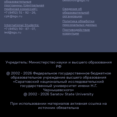
bessonov@sgu.ru
образовательные
программы (Центральная
приёмная комиссия):
Сведения об
+7 (8452) 51 - 92 - 26
,
образовательной
cpk@sgu.ru
организации
Политика обработки
персональных данных
International Students:
+7 (8452) 50 - 87 - 07
,
Противодействие
ied@sgu.ru
коррупции
Учредитель:
Министерство науки и высшего образования
РФ
@ 2002 - 2026 Федеральное государственное бюджетное
образовательное учреждение высшего образования
«Саратовский национальный исследовательский
государственный университет имени Н.Г.
Чернышевского»
@ 2002 - 2026 Saratov State University
При использовании материалов активная ссылка на
источник обязательна