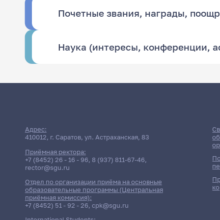
Почетные звания, награды, поощ
Наука (интересы, конференции, 
Адрес:
Св
410012, г. Саратов, ул. Астраханская, 83
об
ор
Приёмная ректора:
По
+7 (8452) 26 - 16 - 96
,
8 (937) 811-67-46
,
пе
rector@sgu.ru
Пр
Отдел по организации приёма на основные
ко
образовательные программы (Центральная
приёмная комиссия):
+7 (8452) 51 - 92 - 26
,
cpk@sgu.ru
International Students: