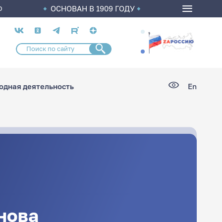
ОСНОВАН В 1909 ГОДУ
О
Социальные
сети
дная деятельность
En
нова