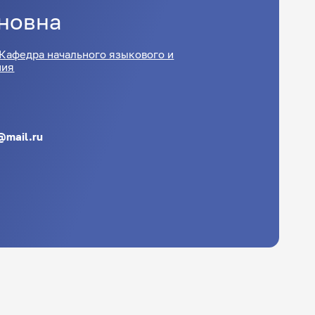
новна
Кафедра начального языкового и
ния
@mail.ru