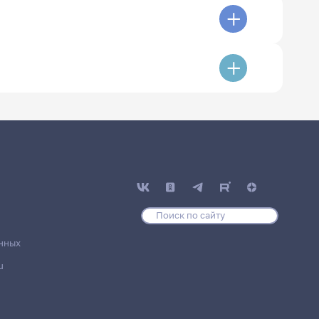
нных
u