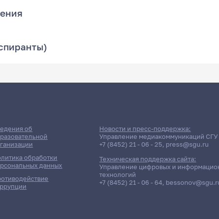
рения
аспиранты)
едения об
Новости и пресс-поддержка:
разовательной
Управление медиакоммуникаций СГУ
ганизации
+7 (8452) 21 - 06 - 25
,
press@sgu.ru
литика обработки
Техническая поддержка сайта:
рсональных данных
Управление цифровых и информацио
технологий
отиводействие
+7 (8452) 21 - 06 - 64
,
bessonov@sgu.r
ррупции