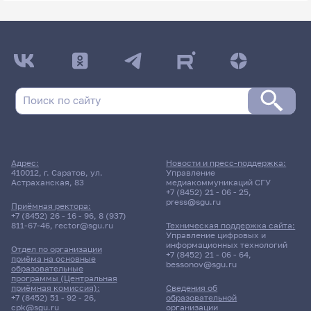
Адрес:
Новости и пресс-поддержка:
410012, г. Саратов, ул.
Управление
Астраханская, 83
медиакоммуникаций СГУ
+7 (8452) 21 - 06 - 25
,
press@sgu.ru
Приёмная ректора:
+7 (8452) 26 - 16 - 96
,
8 (937)
811-67-46
,
rector@sgu.ru
Техническая поддержка сайта:
Управление цифровых и
информационных технологий
Отдел по организации
+7 (8452) 21 - 06 - 64
,
приёма на основные
bessonov@sgu.ru
образовательные
программы (Центральная
приёмная комиссия):
Сведения об
+7 (8452) 51 - 92 - 26
,
образовательной
cpk@sgu.ru
организации