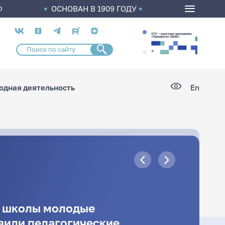
ОСНОВАН В 1909 ГОДУ
О
Социальные
сети
дная деятельность
En
й школы молодые
вили педагогические