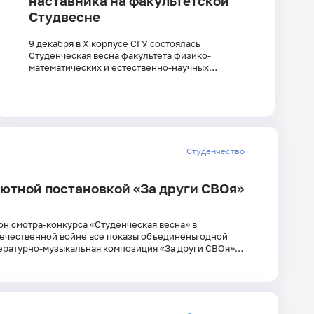
наставника на факультетской
Студвесне
9 декабря в X корпусе СГУ состоялась
Студенческая весна факультета физико-
математических и естественно-научных
дисциплин.
Студенчество
бютной постановкой «За други СВОя»
он смотра-конкурса «Студенческая весна» в
ечественной войне все показы объединены одной
ературно-музыкальная композиция «За други СВОя»,
или студенты университета по рассказам из книги