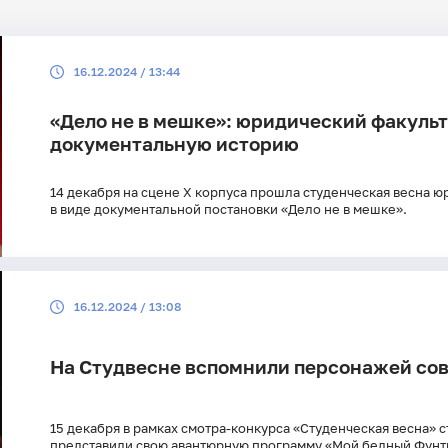
Поиск по рубрикам
Поиск по 
16.12.2024 / 13:44
Поиск по ключевым словам
«Дело не в мешке»: юридический факульт
документальную историю
14 декабря на сцене X корпуса прошла студенческая весна 
в виде документальной постановки «Дело не в мешке».
16.12.2024 / 13:08
На Студвесне вспомнили персонажей со
15 декабря в рамках смотра-конкурса «Студенческая весна» с
представили свою авантюрную программу «Мой бедный Ф