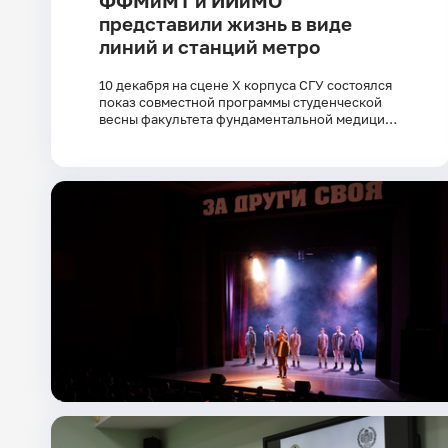
ФФМиМТ и ИИиМО
представили жизнь в виде
линий и станций метро
10 декабря на сцене X корпуса СГУ состоялся
показ совместной программы студенческой
весны факультета фундаментальной медицины
и медицинских технологий и Института
истории и международных отношений.