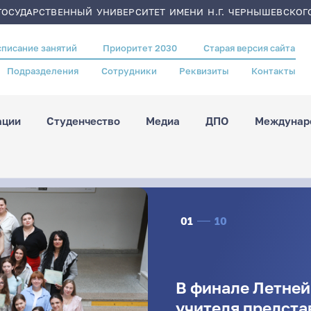
ОСУДАРСТВЕННЫЙ УНИВЕРСИТЕТ ИМЕНИ Н.Г. ЧЕРНЫШЕВСКОГ
списание занятий
Приоритет 2030
Старая версия сайта
Подразделения
Сотрудники
Реквизиты
Контакты
ации
Студенчество
Медиа
ДПО
Междунаро
01
10
В финале Летне
учителя предста