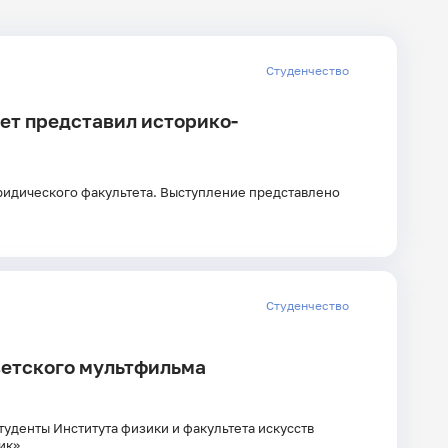
дате
Студенчество
ет представил историко-
Главные
новости
юридического факультета. Выступление представлено
Студенчество
ветского мультфильма
туденты Института физики и факультета искусств
унтик».