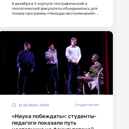
9 декабря в X корпусе географический и
геологический факультеты объединились для
показа программы «Чемодан воспоминаний» в
рамках студенческой весны.
Студенчество
11.12.2024 / 13:01
«Наука побеждать»: студенты-
педагоги показали путь