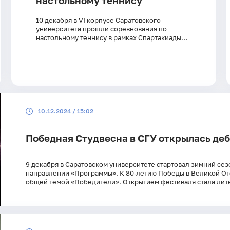
настольному теннису
10 декабря в VI корпусе Саратовского
университета прошли соревнования по
настольному теннису в рамках Спартакиады
СГУ на приз первокурсника 2024 года.
10.12.2024 / 15:02
Победная Студвесна в СГУ открылась де
9 декабря в Саратовском университете стартовал зимний сез
направлении «Программы». К 80-летию Победы в Великой От
общей темой «Победители». Открытием фестиваля стала лит
приуроченная ко Дню Героев Отечества. Постановку подготов
Захара Прилепина «Жизнь за други своя».