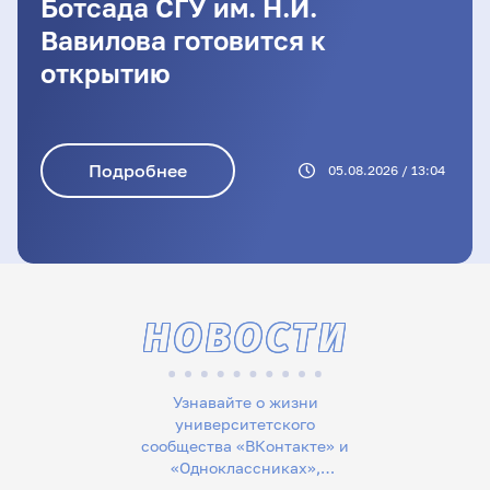
Ботсада СГУ им. Н.И.
Вавилова готовится к
открытию
Подробнее
05.08.2026 / 13:04
НОВОСТИ
Узнавайте о жизни
университетского
сообщества «ВКонтакте» и
«Одноклассниках»,
следите за новостями в