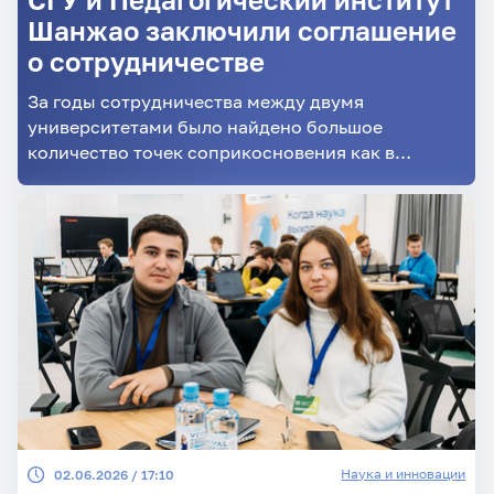
Шанжао заключили соглашение
о сотрудничестве
За годы сотрудничества между двумя
университетами было найдено большое
количество точек соприкосновения как в
образовательной, так и культурной сфере
Наука и инновации
02.06.2026 / 17:10