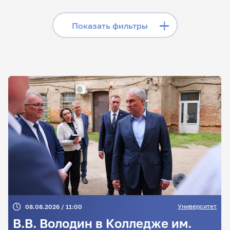
«Телеграме», читайте
лонгриды в «Дзене»,
Скрыть фильтры
Показать фильтры
смотрите сюжеты на
«Rutube»
Поиск по заголовкам
Поиск по рубрикам
Поиск по дате
Поиск по темам
Университет
08.08.2026 / 11:00
Поиск по ключевым словам
В.В. Володин в Колледже им.