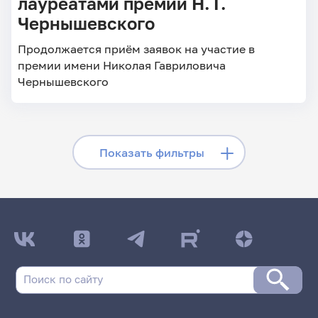
лауреатами премии Н. Г.
Чернышевского
Продолжается приём заявок на участие в
премии имени Николая Гавриловича
Чернышевского
Скрыть фильтры
Показать фильтры
Поиск по заголовкам
Поиск по рубрикам
Поиск по дате