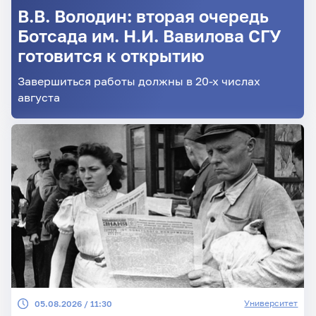
В.В. Володин: вторая очередь
Ботсада им. Н.И. Вавилова СГУ
готовится к открытию
Завершиться работы должны в 20-х числах
августа
Университет
05.08.2026 / 11:30