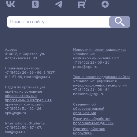
Поиск по рубрикам
Поиск по дате
Адрес:
Новости и пресс-поддержка:
410012, г. Саратов, ул.
Управление
Поиск по темам
Астраханская, 83
медиакоммуникаций СГУ
+7 (8452) 21 - 06 - 25
,
press@sgu.ru
Приёмная ректора:
+7 (8452) 26 - 16 - 96
,
8 (937)
811-67-46
,
rector@sgu.ru
Техническая поддержка сайта:
Поиск по ключевым словам
Управление цифровых и
информационных технологий
Отдел по организации
+7 (8452) 21 - 06 - 64
,
приёма на основные
bessonov@sgu.ru
образовательные
программы (Центральная
приёмная комиссия):
Сведения об
+7 (8452) 51 - 92 - 26
,
образовательной
Главные
cpk@sgu.ru
организации
новости
Политика обработки
персональных данных
International Students:
+7 (8452) 50 - 87 - 07
,
Противодействие
ied@sgu.ru
коррупции