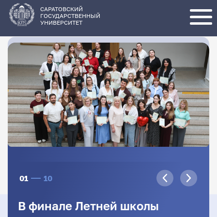
Перейти
к
основному
САРАТОВСКИЙ
содержанию
ГОСУДАРСТВЕННЫЙ
УНИВЕРСИТЕТ
01
10
В финале Летней школы